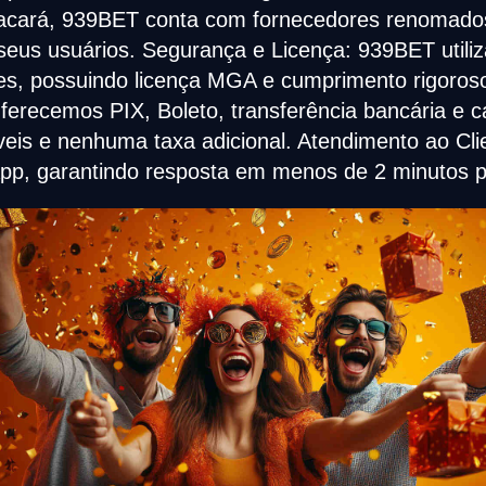
e bacará, 939BET conta com fornecedores renomad
eus usuários. Segurança e Licença: 939BET utiliza
ores, possuindo licença MGA e cumprimento rigoros
ecemos PIX, Boleto, transferência bancária e c
íveis e nenhuma taxa adicional. Atendimento ao Cli
sApp, garantindo resposta em menos de 2 minutos 