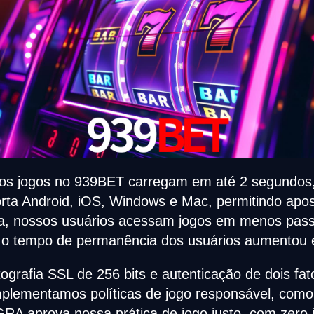
os jogos no 939BET carregam em até 2 segundos, 
rta Android, iOS, Windows e Mac, permitindo apos
iva, nossos usuários acessam jogos em menos pas
ão, o tempo de permanência dos usuários aumentou
grafia SSL de 256 bits e autenticação de dois f
lementamos políticas de jogo responsável, como l
GRA aprova nossa prática de jogo justo, com zero