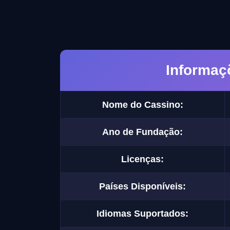
Informaç
Nome do Cassino:
Ano de Fundação:
Licenças:
Países Disponíveis:
Idiomas Suportados: