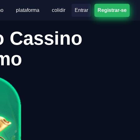
no
plataforma
colidir
Entrar
Registrar-se
o Cassino
smo