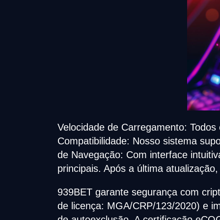
Velocidade de Carregamento: Todos 
Compatibilidade: Nosso sistema supo
de Navegação: Com interface intuit
principais. Após a última atualizaç
939BET garante segurança com cripto
de licença: MGA/CRP/123/2020) e imp
de autoexclusão. A certificação eCO