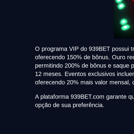
O programa VIP do 939BET possui trê
oferecendo 150% de bônus. Ouro re
permitindo 200% de bônus e saque pr
12 meses. Eventos exclusivos inclue
oferecendo 20% mais valor mensal,
A plataforma 939BET.com garante que
opção de sua preferência.