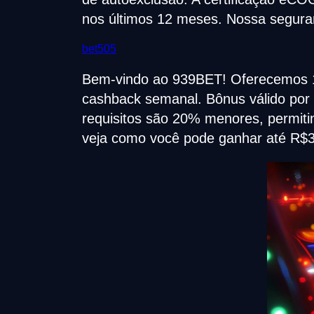
nos últimos 12 meses. Nossa seguran
bet505
Bem-vindo ao 939BET! Oferecemos 10
cashback semanal. Bônus válido por 
requisitos são 20% menores, permitin
veja como você pode ganhar até R$3