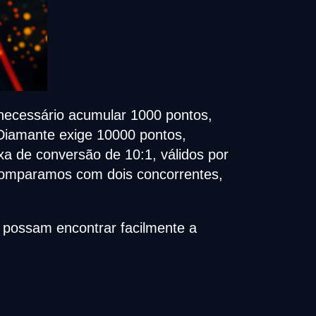
 necessário acumular 1000 pontos,
iamante exige 10000 pontos,
a de conversão de 10:1, válidos por
 Comparamos com dois concorrentes,
, possam encontrar facilmente a