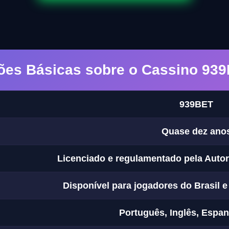
ões Básicas sobre o Cassino 93
939BET
Quase dez ano
Licenciado e regulamentado pela Autor
Disponível para jogadores do Brasil e
Português, Inglês, Espan