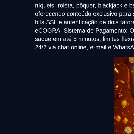
níqueis, roleta, pôquer, blackjack 
oferecendo conteúdo exclusivo para s
bits SSL e autenticação de dois fat
eCOGRA. Sistema de Pagamento: Ofer
saque em até 5 minutos, limites flex
24/7 via chat online, e-mail e What