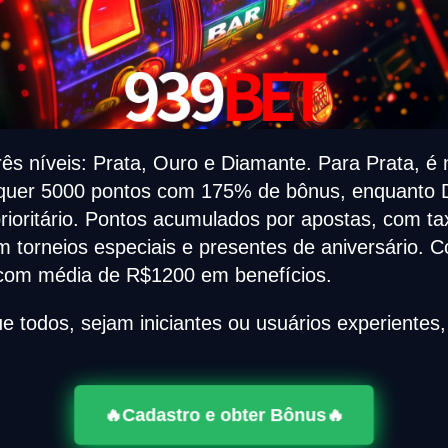
s níveis: Prata, Ouro e Diamante. Para Prata, é
quer 5000 pontos com 175% de bônus, enquanto D
ioritário. Pontos acumulados por apostas, com tax
m torneios especiais e presentes de aniversário.
 com média de R$1200 em benefícios.
 todos, sejam iniciantes ou usuários experientes
🔥Cadastro e obter Bônus🔥