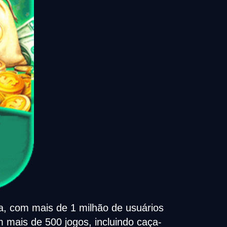
a, com mais de 1 milhão de usuários
m mais de 500 jogos, incluindo caça-