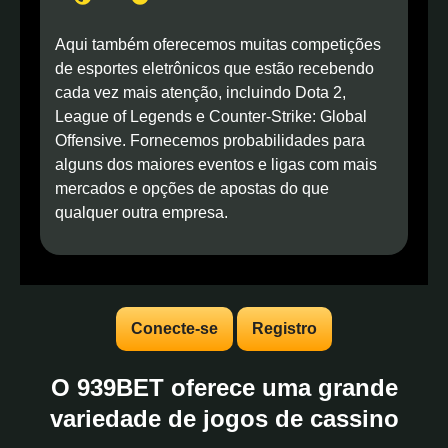
Aqui também oferecemos muitas competições
de esportes eletrônicos que estão recebendo
cada vez mais atenção, incluindo Dota 2,
League of Legends e Counter-Strike: Global
Offensive. Fornecemos probabilidades para
alguns dos maiores eventos e ligas com mais
mercados e opções de apostas do que
qualquer outra empresa.
Conecte-se
Registro
O 939BET oferece uma grande
variedade de jogos de cassino