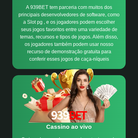
A 939BET tem parceria com muitos dos
principais desenvolvedores de software, como
a Slot pg , e os jogadores podem escolher
seus jogos favoritos entre uma variedade de
temas, recursos e tipos de jogos. Além disso,
os jogadores também podem usar nosso
recurso de demonstração gratuita para
conferir esses jogos de caça-níqueis
Cassino ao vivo