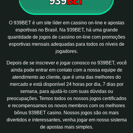
O 939BET é um site líder em cassino on-line e apostas
esportivas no Brasil. Na 939BET, há uma grande
quantidade de jogos de cassino on-line com promoções
esportivas mensais adequadas para todos os níveis de
jogadores.
Depois de se inscrever e jogar conosco no 939BET, você
ainda pode entrar em contato com a nossa equipe de
atendimento ao cliente, que é uma das melhores do
mercado e está disponível 24 horas por dia, 7 dias por
semana, para ajudá-lo com suas dúvidas ou
preocupações. Temos todos os nossos jogos certificados
e recompensamos os novos membros com os melhores
bônus 939BET casino. Nossos jogos são os mais
divertidos e interessantes, venha jogar em nosso sistema
de apostas mais simples.