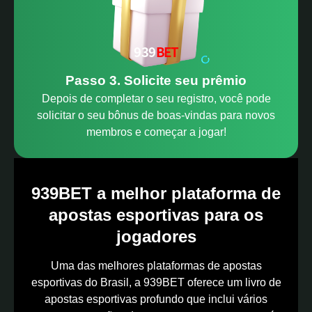
Passo 3. Solicite seu prêmio
Depois de completar o seu registro, você pode
solicitar o seu bônus de boas-vindas para novos
membros e começar a jogar!
939BET a melhor plataforma de
apostas esportivas para os
jogadores
Uma das melhores plataformas de apostas
esportivas do Brasil, a 939BET oferece um livro de
apostas esportivas profundo que inclui vários