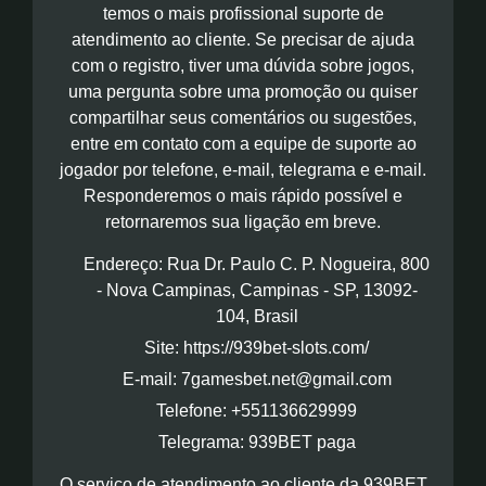
temos o mais profissional suporte de
atendimento ao cliente. Se precisar de ajuda
com o registro, tiver uma dúvida sobre jogos,
uma pergunta sobre uma promoção ou quiser
compartilhar seus comentários ou sugestões,
entre em contato com a equipe de suporte ao
jogador por telefone, e-mail, telegrama e e-mail.
Responderemos o mais rápido possível e
retornaremos sua ligação em breve.
Endereço: Rua Dr. Paulo C. P. Nogueira, 800
- Nova Campinas, Campinas - SP, 13092-
104, Brasil
Site: https://939bet-slots.com/
E-mail:
7gamesbet.net@gmail.com
Telefone: +551136629999
Telegrama: 939BET paga
O serviço de atendimento ao cliente da 939BET