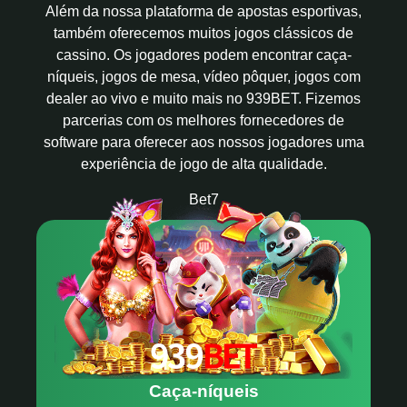
Além da nossa plataforma de apostas esportivas,
também oferecemos muitos jogos clássicos de
cassino. Os jogadores podem encontrar caça-
níqueis, jogos de mesa, vídeo pôquer, jogos com
dealer ao vivo e muito mais no 939BET. Fizemos
parcerias com os melhores fornecedores de
software para oferecer aos nossos jogadores uma
experiência de jogo de alta qualidade.
Bet7
Caça-níqueis