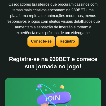
Os jogadores brasileiros que procuram cassinos com
temas mais criativos encontram na 939BET uma
plataforma repleta de animações modernas, menus
responsivos e jogos com efeitos visuais detalhados que
aumentam a sensação de imersão e tornam a
experiência mais próxima de um videogame.
Conecte-se
Registro
Registre-se na 939BET e comece
sua jornada no jogo!