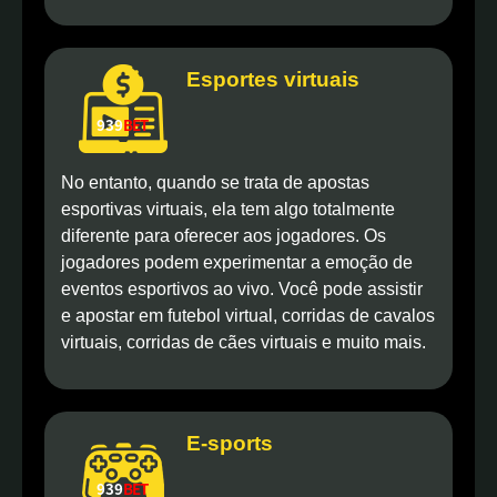
Esportes virtuais
No entanto, quando se trata de apostas
esportivas virtuais, ela tem algo totalmente
diferente para oferecer aos jogadores. Os
jogadores podem experimentar a emoção de
eventos esportivos ao vivo. Você pode assistir
e apostar em futebol virtual, corridas de cavalos
virtuais, corridas de cães virtuais e muito mais.
E-sports