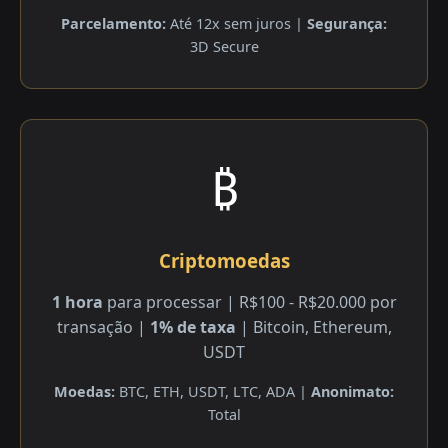
Parcelamento:
Até 12x sem juros |
Segurança:
3D Secure
₿
Criptomoedas
1 hora
para processar | R$100 - R$20.000 por
transação |
1% de taxa
| Bitcoin, Ethereum,
USDT
Moedas:
BTC, ETH, USDT, LTC, ADA |
Anonimato:
Total