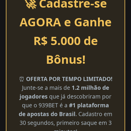
🚀 Cadastre-se
AGORA e Ganhe
R$ 5.000 de
Bônus!
⏰
OFERTA POR TEMPO LIMITADO!
Junte-se a mais de
1.2 milhão de
jogadores
que já descobriram por
que o 939BET é a
#1 plataforma
de apostas do Brasil
. Cadastro em
30 segundos, primeiro saque em 3