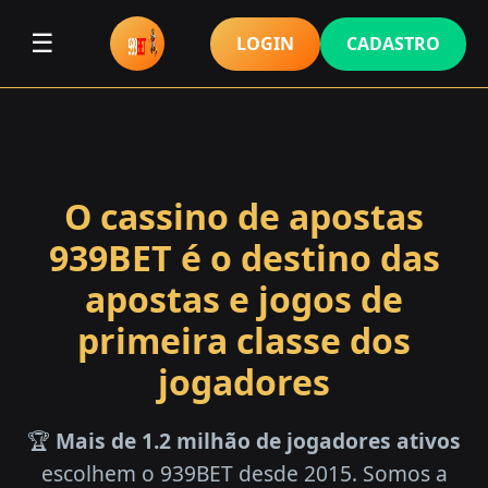
☰
LOGIN
CADASTRO
O cassino de apostas
939BET é o destino das
apostas e jogos de
primeira classe dos
jogadores
🏆
Mais de 1.2 milhão de jogadores ativos
escolhem o 939BET desde 2015. Somos a