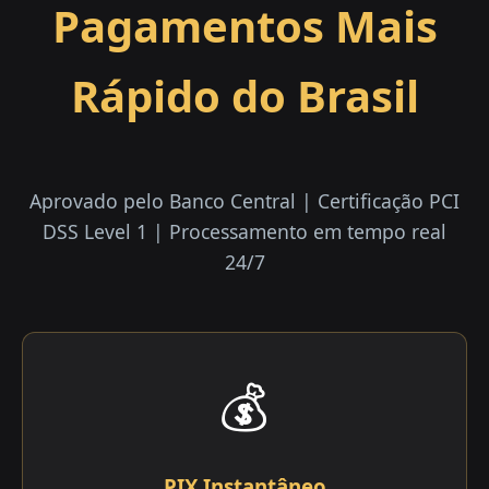
Pagamentos Mais
Rápido do Brasil
Aprovado pelo Banco Central | Certificação PCI
DSS Level 1 | Processamento em tempo real
24/7
💰
PIX Instantâneo