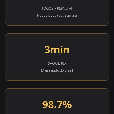
JOGOS PREMIUM
Novos jogos toda semana
3min
SAQUE PIX
Mais rápido do Brasil
98.7%