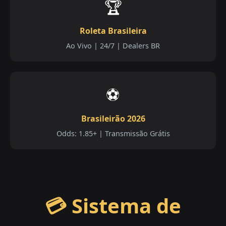
🏆
Roleta Brasileira
Ao Vivo | 24/7 | Dealers BR
⚽
Brasileirão 2026
Odds: 1.85+ | Transmissão Grátis
💳 Sistema de