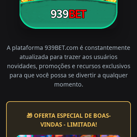
A plataforma 939BET.com é constantemente
atualizada para trazer aos usuários
novidades, promoções e recursos exclusivos
para que você possa se divertir a qualquer
momento.
🎁 OFERTA ESPECIAL DE BOAS-
VINDAS - LIMITADA!