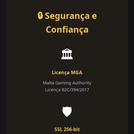
🔒 Segurança e
Confiança
🏛️
Licença MGA
Malta Gaming Authority
Licença B2C/394/2017
🛡️
SSL 256-bit