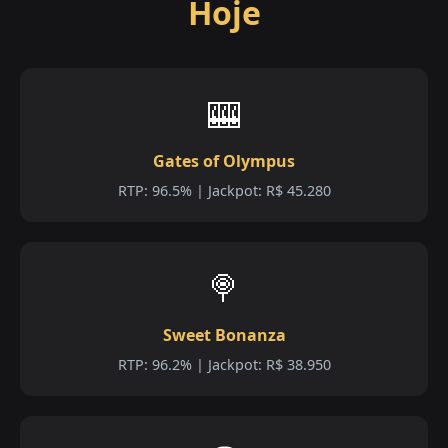
Hoje
🎰
Gates of Olympus
RTP: 96.5% | Jackpot: R$ 45.280
🍭
Sweet Bonanza
RTP: 96.2% | Jackpot: R$ 38.950