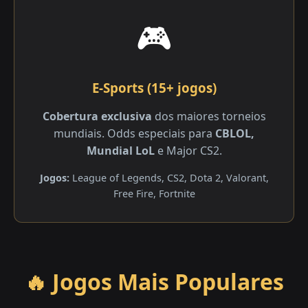
🎮
E-Sports (15+ jogos)
Cobertura exclusiva
dos maiores torneios
mundiais. Odds especiais para
CBLOL,
Mundial LoL
e Major CS2.
Jogos:
League of Legends, CS2, Dota 2, Valorant,
Free Fire, Fortnite
🔥 Jogos Mais Populares