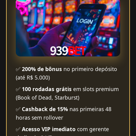
✅
200% de bônus
no primeiro depósito
(até R$ 5.000)
✅
100 rodadas grátis
em slots premium
(Book of Dead, Starburst)
✅
Cashback de 15%
nas primeiras 48
horas sem rollover
✅
Acesso VIP imediato
com gerente