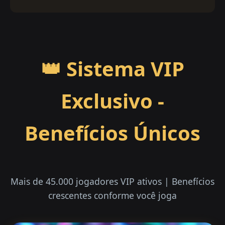
👑 Sistema VIP
Exclusivo -
Benefícios Únicos
Mais de 45.000 jogadores VIP ativos | Benefícios
crescentes conforme você joga