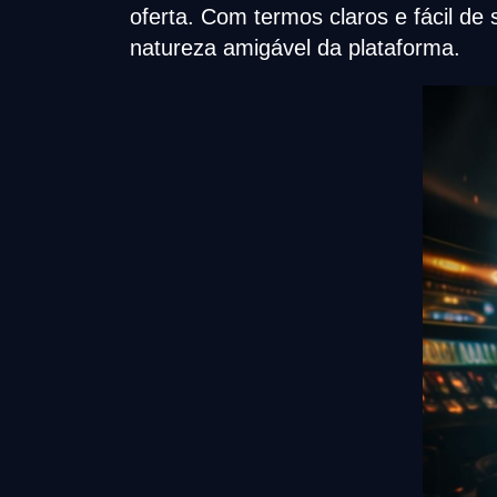
oferta. Com termos claros e fácil d
natureza amigável da plataforma.