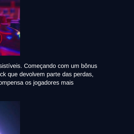
esistíveis. Começando com um bônus
ack que devolvem parte das perdas,
ecompensa os jogadores mais