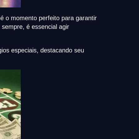
 o momento perfeito para garantir
 sempre, é essencial agir
ios especiais, destacando seu