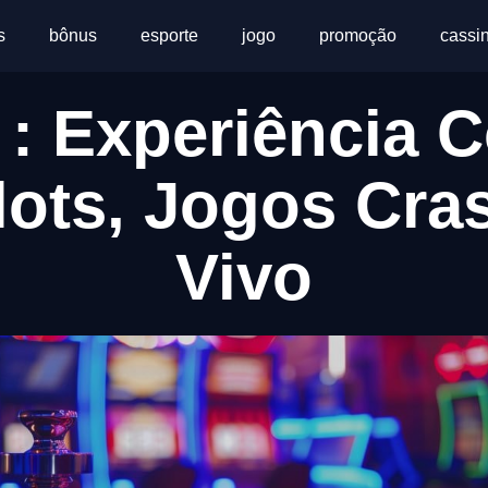
s
bônus
esporte
jogo
promoção
cassi
: Experiência 
ots, Jogos Cra
Vivo