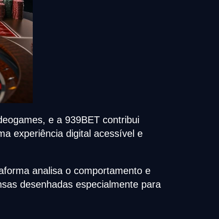
videogames, e a 939BET contribui
a experiência digital acessível e
taforma analisa o comportamento e
nsas desenhadas especialmente para