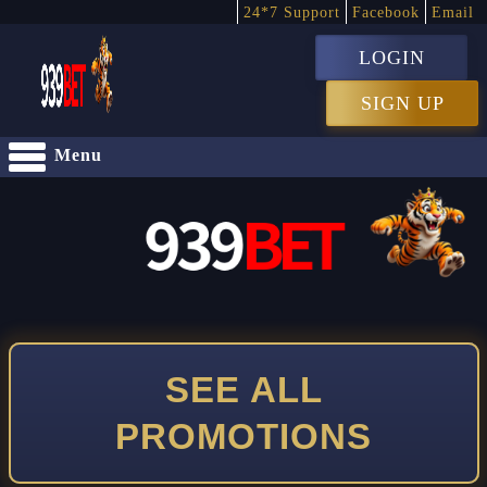
24*7 Support
Facebook
Email
LOGIN
SIGN UP
Menu
SEE ALL
PROMOTIONS