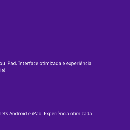
ou iPad. Interface otimizada e experiência
le!
lets Android e iPad. Experiência otimizada