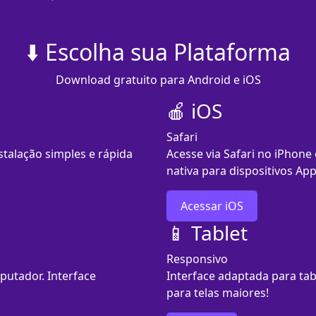
⬇️ Escolha sua Plataforma
Download gratuito para Android e iOS
🍎 iOS
Safari
stalação simples e rápida
Acesse via Safari no iPhone 
nativa para dispositivos App
Acessar iOS
📱 Tablet
Responsivo
utador. Interface
Interface adaptada para tab
para telas maiores!