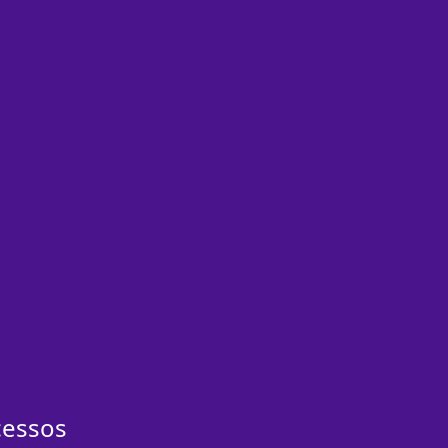
cessos