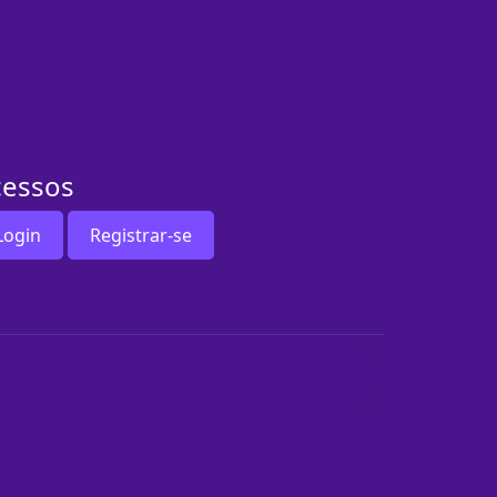
cessos
Login
Registrar-se