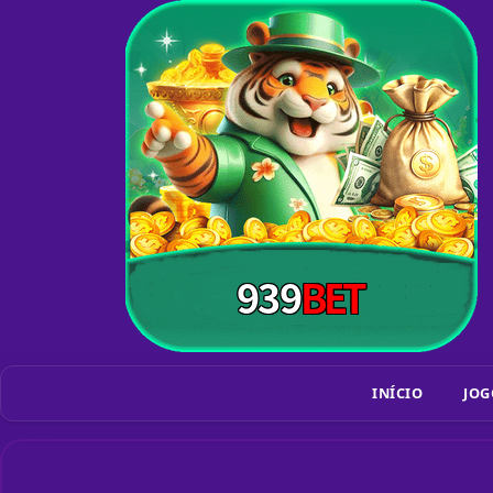
INÍCIO
JOG