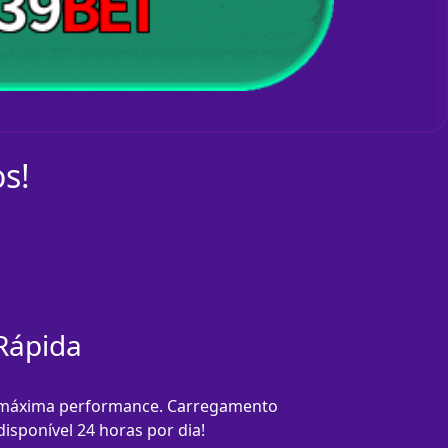
s!
Rápida
 máxima performance. Carregamento
isponível 24 horas por dia!