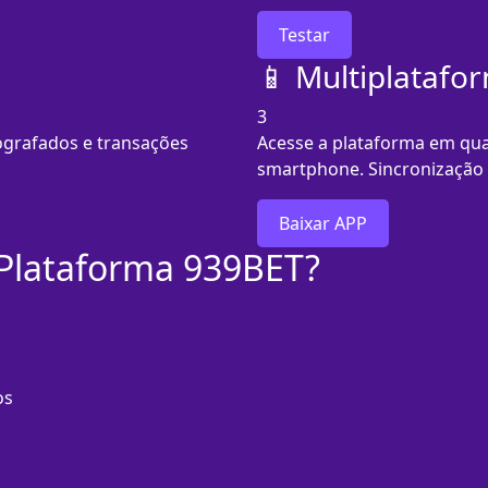
Testar
📱 Multiplatafo
3
ografados e transações
Acesse a plataforma em qual
smartphone. Sincronização 
Baixar APP
 Plataforma 939BET?
os