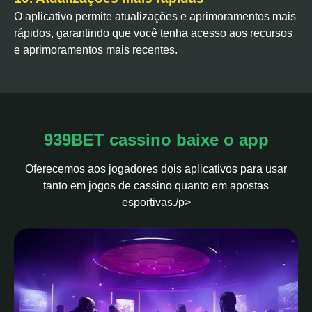
O aplicativo permite atualizações e aprimoramentos mais
rápidos, garantindo que você tenha acesso aos recursos
e aprimoramentos mais recentes.
939BET cassino baixe o app
Oferecemos aos jogadores dois aplicativos para usar
tanto em jogos de cassino quanto em apostas
esportivas./p>