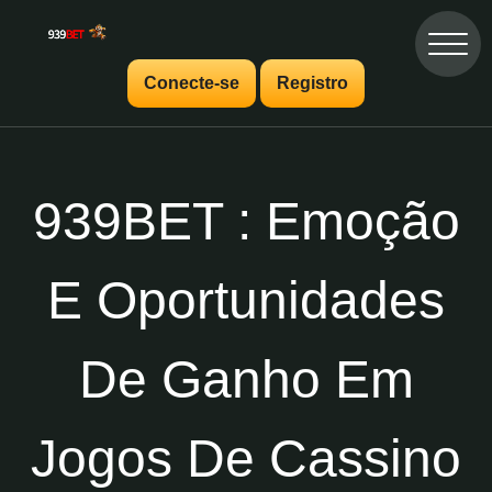
Conecte-se
Registro
939BET : Emoção
E Oportunidades
De Ganho Em
Jogos De Cassino