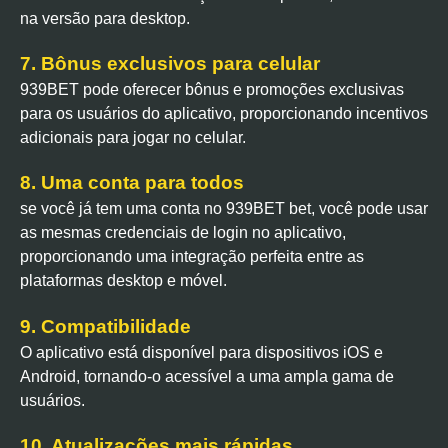
na versão para desktop.
7. Bônus exclusivos para celular
939BET pode oferecer bônus e promoções exclusivas
para os usuários do aplicativo, proporcionando incentivos
adicionais para jogar no celular.
8. Uma conta para todos
se você já tem uma conta no 939BET bet, você pode usar
as mesmas credenciais de login no aplicativo,
proporcionando uma integração perfeita entre as
plataformas desktop e móvel.
9. Compatibilidade
O aplicativo está disponível para dispositivos iOS e
Android, tornando-o acessível a uma ampla gama de
usuários.
10. Atualizações mais rápidas