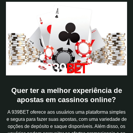
Quer ter a melhor experiência de
apostas em cassinos online?
A 939BET oferece aos usuários uma plataforma simples
e segura para fazer suas apostas, com uma variedade de
opções de depósito e saque disponíveis. Além disso, os