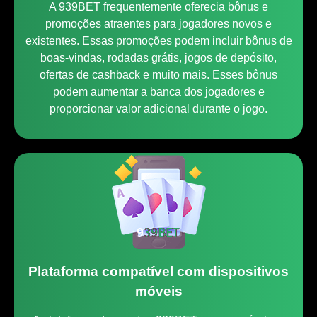
A 939BET frequentemente oferecia bônus e
promoções atraentes para jogadores novos e
existentes. Essas promoções podem incluir bônus de
boas-vindas, rodadas grátis, jogos de depósito,
ofertas de cashback e muito mais. Esses bônus
podem aumentar a banca dos jogadores e
proporcionar valor adicional durante o jogo.
Plataforma compatível com dispositivos
móveis