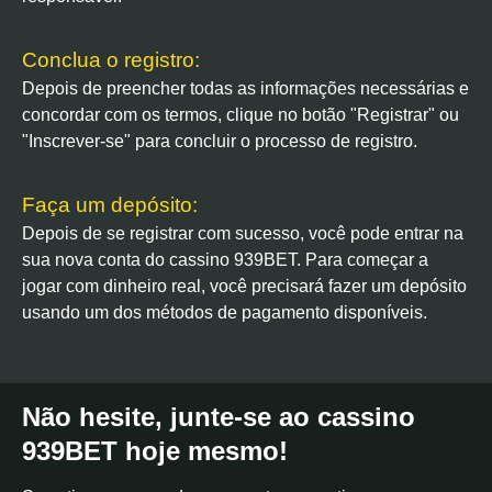
Conclua o registro:
Depois de preencher todas as informações necessárias e
concordar com os termos, clique no botão "Registrar" ou
"Inscrever-se" para concluir o processo de registro.
Faça um depósito:
Depois de se registrar com sucesso, você pode entrar na
sua nova conta do cassino 939BET. Para começar a
jogar com dinheiro real, você precisará fazer um depósito
usando um dos métodos de pagamento disponíveis.
Não hesite, junte-se ao cassino
939BET hoje mesmo!