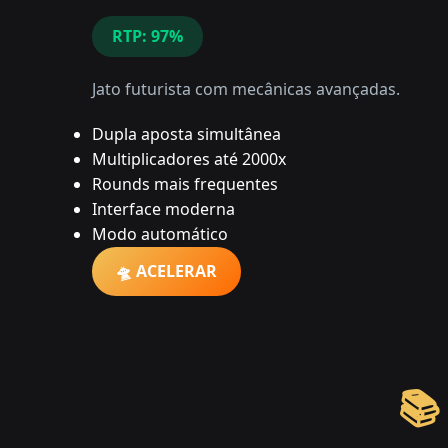
RTP: 97%
Jato futurista com mecânicas avançadas.
Dupla aposta simultânea
Multiplicadores até 2000x
Rounds mais frequentes
Interface moderna
Modo automático
🛸 ACELERAR
📚