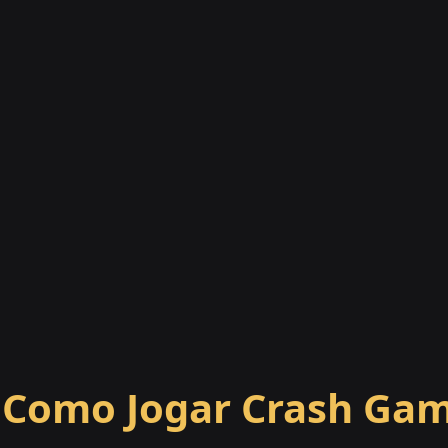
 Como Jogar Crash Ga