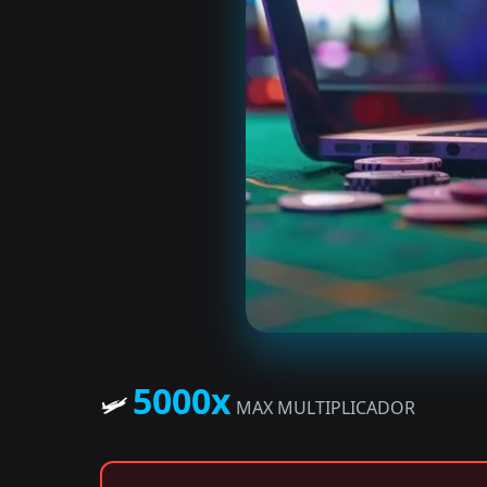
5000x
🛩️
MAX MULTIPLICADOR