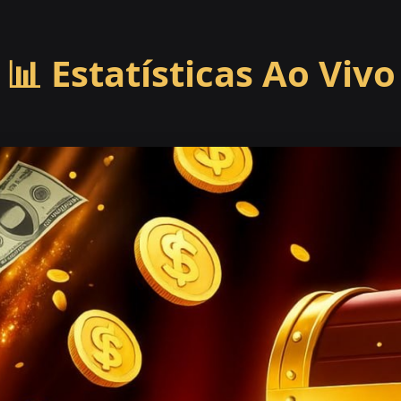
📊 Estatísticas Ao Vivo