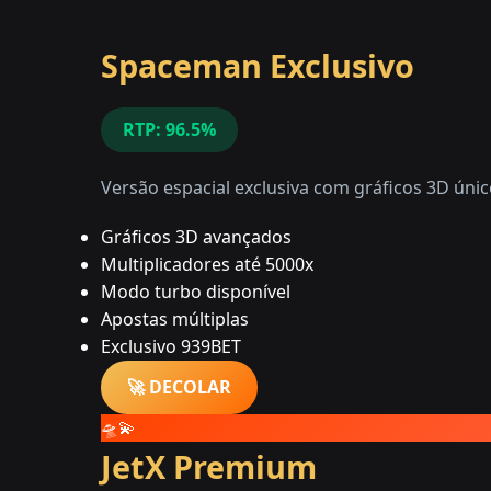
Spaceman Exclusivo
RTP: 96.5%
Versão espacial exclusiva com gráficos 3D únic
Gráficos 3D avançados
Multiplicadores até 5000x
Modo turbo disponível
Apostas múltiplas
Exclusivo 939BET
🚀 DECOLAR
🛸💫
JetX Premium