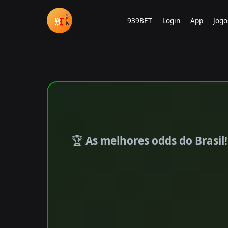
939BET
Login
App
Jogo
🏆
As melhores odds do Brasil!