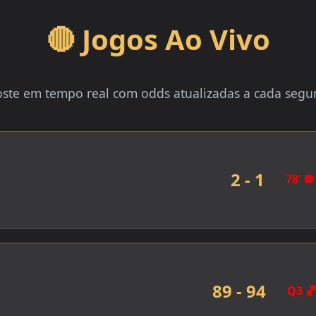
🔴 Jogos Ao Vivo
ste em tempo real com odds atualizadas a cada seg
2 - 1
78' ⚽
89 - 94
Q3 