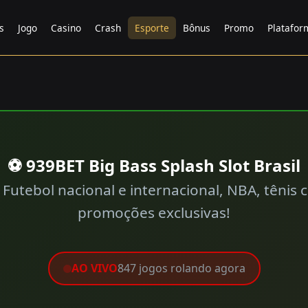
s
Jogo
Casino
Crash
Esporte
Bônus
Promo
Platafor
⚽ 939BET Big Bass Splash Slot Brasil
Futebol nacional e internacional, NBA, tênis
promoções exclusivas!
AO VIVO
847 jogos rolando agora